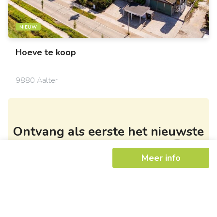
NIEUW
Hoeve
te koop
9880 Aalter
Ontvang als eerste het nieuwste
aanbod in je mailbox
Meer info
Schrijf je in