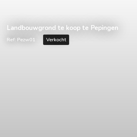
Landbouwgrond te koop te Pepingen
Ref: Pezw01
Verkocht