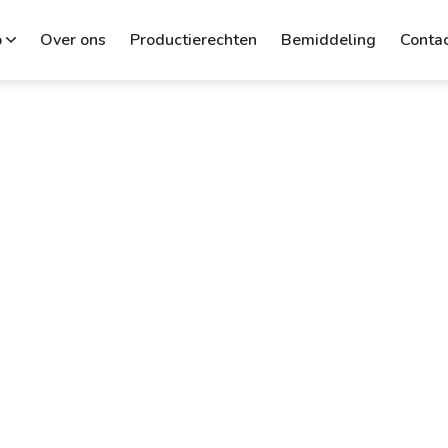
p
Over ons
Productierechten
Bemiddeling
Conta