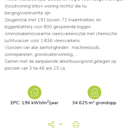
(noodwoning links+ woning rechts) die nu
berging/werkruimte zijn.
Zeugenstal met 191 boxen, 72 kraamhokken, en
biggenbatterij voor 800 gespeende biggen.
Ammoniakemissiearme vleesvarkensstal met chemische
luchtwasser voor 1.836 vleesvarkens.
Voorzien van alle aanhorigheden : machineloods,
zonnepanelen, grondwaterwinning,......
Samen met de aanpalende akkerbouwgrond gelegen op
perceel van 3 ha 46 are 25 ca,
2
EPC: 196 kWh/m
/jaar
34.625 m² grondopp.