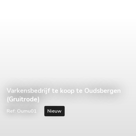
Varkensbedrijf te koop te Oudsbergen
(Gruitrode)
Ref: Oumu01
Nieuw