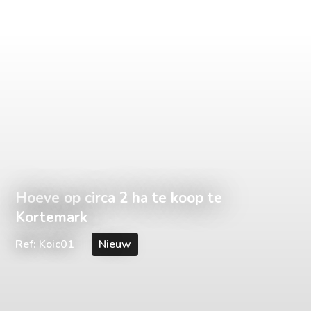
Hoeve op circa 2 ha te koop te
Kortemark
Ref: Koic01
Nieuw